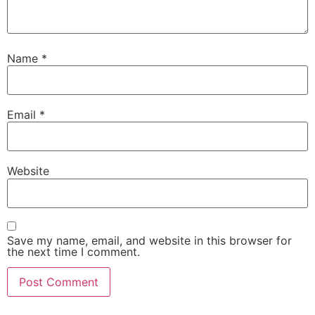
Name
*
Email
*
Website
Save my name, email, and website in this browser for
the next time I comment.