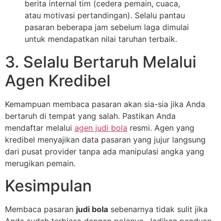
berita internal tim (cedera pemain, cuaca,
atau motivasi pertandingan). Selalu pantau
pasaran beberapa jam sebelum laga dimulai
untuk mendapatkan nilai taruhan terbaik.
3. Selalu Bertaruh Melalui
Agen Kredibel
Kemampuan membaca pasaran akan sia-sia jika Anda
bertaruh di tempat yang salah. Pastikan Anda
mendaftar melalui
agen judi bola
resmi. Agen yang
kredibel menyajikan data pasaran yang jujur langsung
dari pusat provider tanpa ada manipulasi angka yang
merugikan pemain.
Kesimpulan
Membaca pasaran
judi bola
sebenarnya tidak sulit jika
Anda sudah terbiasa dengan polanya. Jadikan panduan